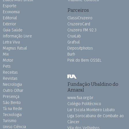
Esporte
Parceiros
Economia
Editorial
ClassiCruzeiro
Exterior
CruzeiroCard
Guia Saúde
Cruzeiro FM 92.3
Informação Livre
CruxLab
Letra Viva
Grafsul
Magnus Futsal
Depositphotos
Mix
Burh
Motor
Pink do Bem OSSEL
Pets
Receitas
Revistas
Fundação Ubaldino do
Necrologia
Amaral
Outro Olhar
Presença
www.fua.org.br
São Bento
Colégio Politécnico
Tá na Rede
Lar Escola Monteiro Lobato
Tecnologia
Liga Sorocabana de Combate ao
Turismo
Câncer
Uniso Ciência
Vila dos Velhinhos