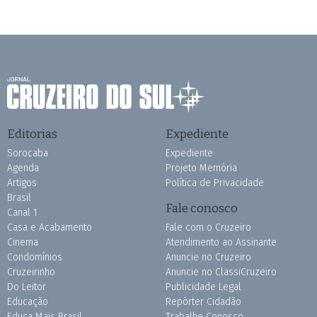
Editorias
Expediente
Sorocaba
Expediente
Agenda
Projeto Memória
Artigos
Política de Privacidade
Brasil
Fale conosco
Canal 1
Casa e Acabamento
Fale com o Cruzeiro
Cinema
Atendimento ao Assinante
Condomínios
Anuncie no Cruzeiro
Cruzeirinho
Anuncie no ClassiCruzeiro
Do Leitor
Publicidade Legal
Educação
Repórter Cidadão
Educa Mais Brasil
Trabalhe Conosco