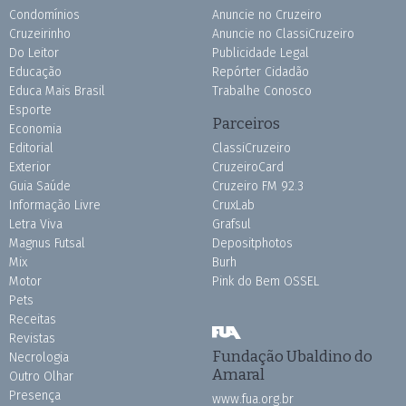
Condomínios
Anuncie no Cruzeiro
Cruzeirinho
Anuncie no ClassiCruzeiro
Do Leitor
Publicidade Legal
Educação
Repórter Cidadão
Educa Mais Brasil
Trabalhe Conosco
Esporte
Parceiros
Economia
Editorial
ClassiCruzeiro
Exterior
CruzeiroCard
Guia Saúde
Cruzeiro FM 92.3
Informação Livre
CruxLab
Letra Viva
Grafsul
Magnus Futsal
Depositphotos
Mix
Burh
Motor
Pink do Bem OSSEL
Pets
Receitas
Revistas
Fundação Ubaldino do
Necrologia
Amaral
Outro Olhar
Presença
www.fua.org.br