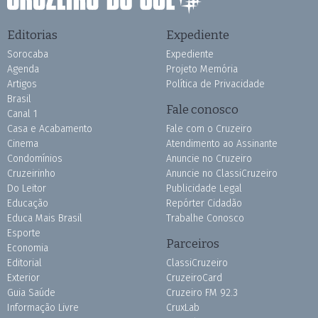
Editorias
Expediente
Sorocaba
Expediente
Agenda
Projeto Memória
Artigos
Política de Privacidade
Brasil
Fale conosco
Canal 1
Casa e Acabamento
Fale com o Cruzeiro
Cinema
Atendimento ao Assinante
Condomínios
Anuncie no Cruzeiro
Cruzeirinho
Anuncie no ClassiCruzeiro
Do Leitor
Publicidade Legal
Educação
Repórter Cidadão
Educa Mais Brasil
Trabalhe Conosco
Esporte
Parceiros
Economia
Editorial
ClassiCruzeiro
Exterior
CruzeiroCard
Guia Saúde
Cruzeiro FM 92.3
Informação Livre
CruxLab