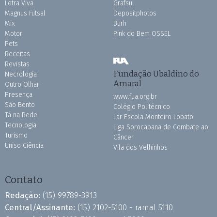
Letra Viva
Grafsul
Magnus Futsal
Depositphotos
Mix
Burh
Motor
Pink do Bem OSSEL
Pets
Receitas
Revistas
Fundação Ubaldino do
Necrologia
Amaral
Outro Olhar
Presença
www.fua.org.br
São Bento
Colégio Politécnico
Tá na Rede
Lar Escola Monteiro Lobato
Tecnologia
Liga Sorocabana de Combate ao
Turismo
Câncer
Uniso Ciência
Vila dos Velhinhos
Contato
Redação:
(15) 99789-3913
Central/Assinante:
(15) 2102-5100 - ramal 5110