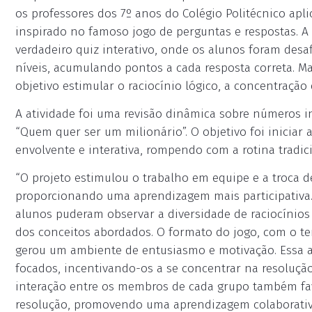
os professores dos 7º anos do Colégio Politécnico apl
inspirado no famoso jogo de perguntas e respostas. 
verdadeiro quiz interativo, onde os alunos foram des
níveis, acumulando pontos a cada resposta correta. M
objetivo estimular o raciocínio lógico, a concentração
A atividade foi uma revisão dinâmica sobre números i
“Quem quer ser um milionário”. O objetivo foi iniciar
envolvente e interativa, rompendo com a rotina tradici
“O projeto estimulou o trabalho em equipe e a troca 
proporcionando uma aprendizagem mais participativa.
alunos puderam observar a diversidade de raciocínios
dos conceitos abordados. O formato do jogo, com o t
gerou um ambiente de entusiasmo e motivação. Essa 
focados, incentivando-os a se concentrar na resoluçã
interação entre os membros de cada grupo também favo
resolução, promovendo uma aprendizagem colaborativa 