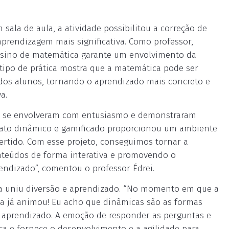
sala de aula, a atividade possibilitou a correção de
aprendizagem mais significativa. Como professor,
ensino de matemática garante um envolvimento da
 tipo de prática mostra que a matemática pode ser
 dos alunos, tornando o aprendizado mais concreto e
a.
les se envolveram com entusiasmo e demonstraram
mato dinâmico e gamificado proporcionou um ambiente
ertido. Com esse projeto, conseguimos tornar a
nteúdos de forma interativa e promovendo o
endizado”, comentou o professor Édrei.
a uniu diversão e aprendizado. “No momento em que a
la já animou! Eu acho que dinâmicas são as formas
 e aprendizado. A emoção de responder as perguntas e
a e fornece o desenvolvimento e a agilidade para