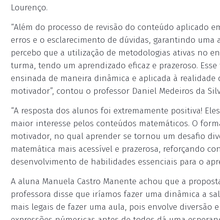
Lourenço.
“Além do processo de revisão do conteúdo aplicado em 
erros e o esclarecimento de dúvidas, garantindo uma 
percebo que a utilização de metodologias ativas no 
turma, tendo um aprendizado eficaz e prazeroso. Esse
ensinada de maneira dinâmica e aplicada à realidade
motivador”, contou o professor Daniel Medeiros da Silv
“A resposta dos alunos foi extremamente positiva! E
maior interesse pelos conteúdos matemáticos. O for
motivador, no qual aprender se tornou um desafio div
matemática mais acessível e prazerosa, reforçando co
desenvolvimento de habilidades essenciais para o apr
A aluna Manuela Castro Manente achou que a propost
professora disse que iríamos fazer uma dinâmica a sa
mais legais de fazer uma aula, pois envolve diversão
expressões númericas antes de todos dá uma esperanç