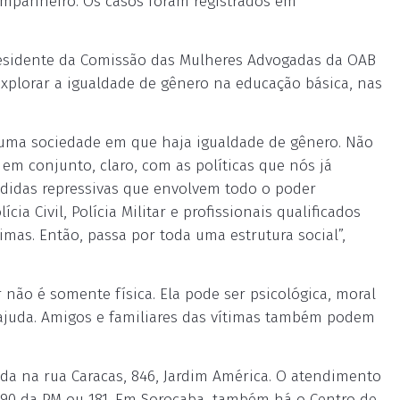
ompanheiro. Os casos foram registrados em
presidente da Comissão das Mulheres Advogadas da OAB
explorar a igualdade de gênero na educação básica, nas
numa sociedade em que haja igualdade de gênero. Não
em conjunto, claro, com as políticas que nós já
idas repressivas que envolvem todo o poder
cia Civil, Polícia Militar e profissionais qualificados
imas. Então, passa por toda uma estrutura social”,
 não é somente física. Ela pode ser psicológica, moral
 ajuda. Amigos e familiares das vítimas também podem
ada na rua Caracas, 846, Jardim América. O atendimento
190 da PM ou 181. Em Sorocaba, também há o Centro de