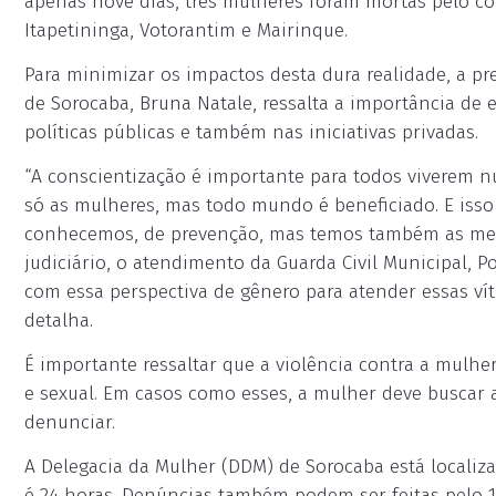
apenas nove dias, três mulheres foram mortas pelo c
Itapetininga, Votorantim e Mairinque.
Para minimizar os impactos desta dura realidade, a 
de Sorocaba, Bruna Natale, ressalta a importância de 
políticas públicas e também nas iniciativas privadas.
“A conscientização é importante para todos viverem 
só as mulheres, mas todo mundo é beneficiado. E isso 
conhecemos, de prevenção, mas temos também as med
judiciário, o atendimento da Guarda Civil Municipal, Polí
com essa perspectiva de gênero para atender essas vít
detalha.
É importante ressaltar que a violência contra a mulher
e sexual. Em casos como esses, a mulher deve buscar
denunciar.
A Delegacia da Mulher (DDM) de Sorocaba está localiz
é 24 horas. Denúncias também podem ser feitas pelo 