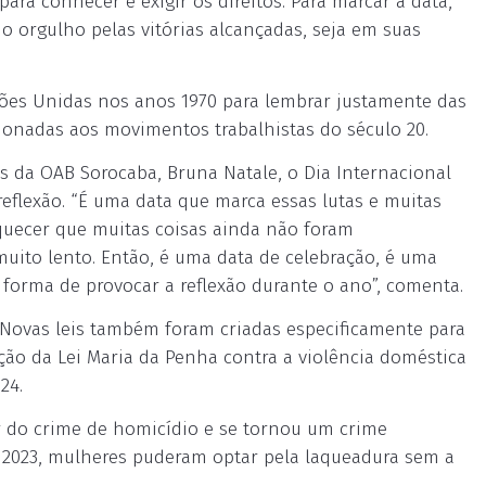
ara conhecer e exigir os direitos. Para marcar a data,
o orgulho pelas vitórias alcançadas, seja em suas
ações Unidas nos anos 1970 para lembrar justamente das
cionadas aos movimentos trabalhistas do século 20.
 da OAB Sorocaba, Bruna Natale, o Dia Internacional
flexão. “É uma data que marca essas lutas e muitas
quecer que muitas coisas ainda não foram
uito lento. Então, é uma data de celebração, é uma
rma de provocar a reflexão durante o ano”, comenta.
 Novas leis também foram criadas especificamente para
ção da Lei Maria da Penha contra a violência doméstica
24.
or do crime de homicídio e se tornou um crime
 2023, mulheres puderam optar pela laqueadura sem a