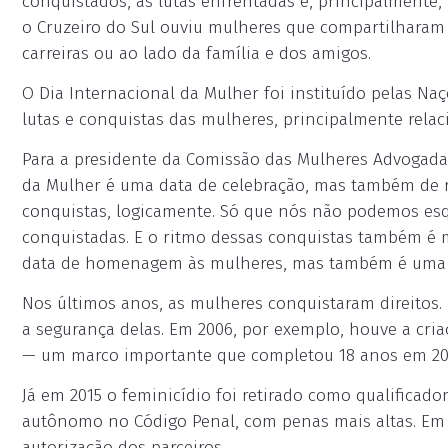
conquistados, as lutas enfrentadas e, principalmente, p
o Cruzeiro do Sul ouviu mulheres que compartilharam 
carreiras ou ao lado da família e dos amigos.
O Dia Internacional da Mulher foi instituído pelas N
lutas e conquistas das mulheres, principalmente rela
Para a presidente da Comissão das Mulheres Advogadas
da Mulher é uma data de celebração, mas também de re
conquistas, logicamente. Só que nós não podemos es
conquistadas. E o ritmo dessas conquistas também é m
data de homenagem às mulheres, mas também é uma fo
Nos últimos anos, as mulheres conquistaram direitos.
a segurança delas. Em 2006, por exemplo, houve a cria
— um marco importante que completou 18 anos em 20
Já em 2015 o feminicídio foi retirado como qualificad
autônomo no Código Penal, com penas mais altas. Em
autorização dos parceiros.