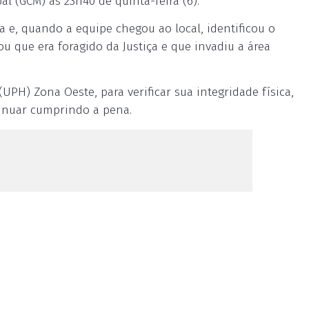
al (GCM) às 23h40 de quinta-feira (6).
 e, quando a equipe chegou ao local, identificou o
 que era foragido da Justiça e que invadiu a área
H) Zona Oeste, para verificar sua integridade física,
ntinuar cumprindo a pena.