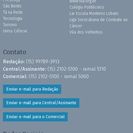
www.fua.org.br
São Bento
Colégio Politécnico
Tá na Rede
Lar Escola Monteiro Lobato
Tecnologia
Liga Sorocabana de Combate ao
Turismo
Câncer
Uniso Ciência
Vila dos Velhinhos
Contato
Redação:
(15) 99789-3913
Central/Assinante:
(15) 2102-5100 - ramal 5110
Comercial:
(15) 2102-5100 - ramal 5060
Enviar e-mail para Redação
Enviar e-mail para Central/Assinante
Enviar e-mail para o Comercial