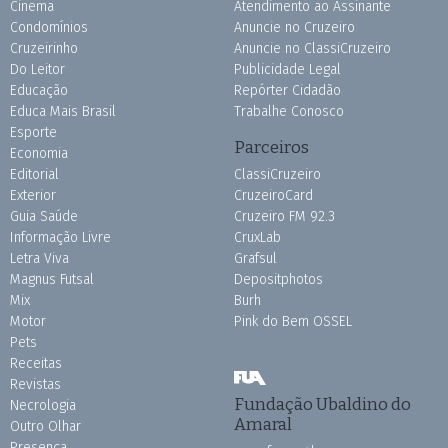
Cinema
Atendimento ao Assinante
Condomínios
Anuncie no Cruzeiro
Cruzeirinho
Anuncie no ClassiCruzeiro
Do Leitor
Publicidade Legal
Educação
Repórter Cidadão
Educa Mais Brasil
Trabalhe Conosco
Esporte
Parceiros
Economia
Editorial
ClassiCruzeiro
Exterior
CruzeiroCard
Guia Saúde
Cruzeiro FM 92.3
Informação Livre
CruxLab
Letra Viva
Grafsul
Magnus Futsal
Depositphotos
Mix
Burh
Motor
Pink do Bem OSSEL
Pets
Receitas
Revistas
Fundação Ubaldino do
Necrologia
Amaral
Outro Olhar
Presença