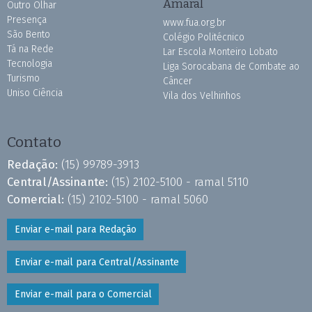
Amaral
Outro Olhar
Presença
www.fua.org.br
São Bento
Colégio Politécnico
Tá na Rede
Lar Escola Monteiro Lobato
Tecnologia
Liga Sorocabana de Combate ao
Turismo
Câncer
Uniso Ciência
Vila dos Velhinhos
Contato
Redação:
(15) 99789-3913
Central/Assinante:
(15) 2102-5100 - ramal 5110
Comercial:
(15) 2102-5100 - ramal 5060
Enviar e-mail para Redação
Enviar e-mail para Central/Assinante
Enviar e-mail para o Comercial