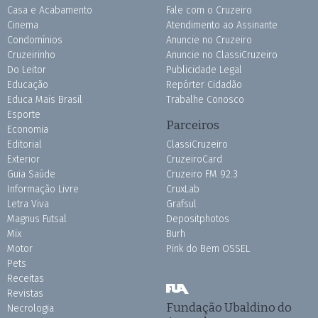
Casa e Acabamento
Fale com o Cruzeiro
Cinema
Atendimento ao Assinante
Condomínios
Anuncie no Cruzeiro
Cruzeirinho
Anuncie no ClassiCruzeiro
Do Leitor
Publicidade Legal
Educação
Repórter Cidadão
Educa Mais Brasil
Trabalhe Conosco
Esporte
Parceiros
Economia
Editorial
ClassiCruzeiro
Exterior
CruzeiroCard
Guia Saúde
Cruzeiro FM 92.3
Informação Livre
CruxLab
Letra Viva
Grafsul
Magnus Futsal
Depositphotos
Mix
Burh
Motor
Pink do Bem OSSEL
Pets
Receitas
Revistas
Fundação Ubaldino do
Necrologia