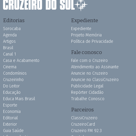
Editorias
Expediente
Sorocaba
Expediente
Agenda
Projeto Memória
Artigos
Política de Privacidade
Brasil
Fale conosco
Canal 1
Casa e Acabamento
Fale com o Cruzeiro
Cinema
Atendimento ao Assinante
Condomínios
Anuncie no Cruzeiro
Cruzeirinho
Anuncie no ClassiCruzeiro
Do Leitor
Publicidade Legal
Educação
Repórter Cidadão
Educa Mais Brasil
Trabalhe Conosco
Esporte
Parceiros
Economia
Editorial
ClassiCruzeiro
Exterior
CruzeiroCard
Guia Saúde
Cruzeiro FM 92.3