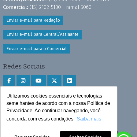
Comercial:
(15) 2102-5100 - ramal 5060
Enviar e-mail para Redação
Enviar e-mail para Central/Assinante
Enviar e-mail para o Comercial
Redes Sociais
Utilizamos cookies essenciais e tecnologias
Faça download do aplicativo
semelhantes de acordo com a nossa Política de
Privacidade. Ao continuar navegando, você
Play Store e App Store
concorda com estas condições.
Saiba mais
Todos os direitos reservados © 2025 Cruzeiro do Sul