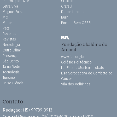
Informação Livre
CruxLab
Letra Viva
Grafsul
Magnus Futsal
Depositphotos
Mix
Burh
Motor
Pink do Bem OSSEL
Pets
Receitas
Revistas
Fundação Ubaldino do
Necrologia
Amaral
Outro Olhar
Presença
www.fua.org.br
São Bento
Colégio Politécnico
Tá na Rede
Lar Escola Monteiro Lobato
Tecnologia
Liga Sorocabana de Combate ao
Turismo
Câncer
Uniso Ciência
Vila dos Velhinhos
Contato
Redação:
(15) 99789-3913
Central/Assinante:
(15) 2102-5100 - ramal 5110