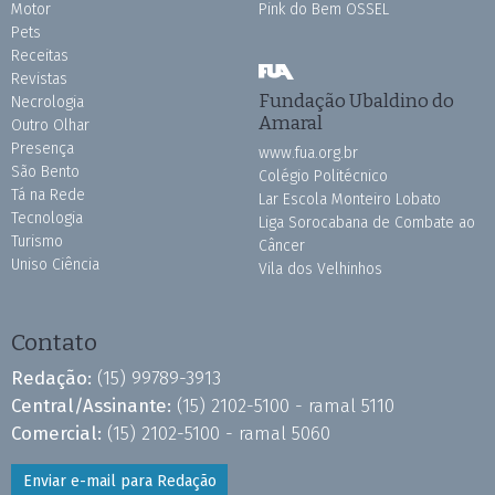
Motor
Pink do Bem OSSEL
Pets
Receitas
Revistas
Fundação Ubaldino do
Necrologia
Amaral
Outro Olhar
Presença
www.fua.org.br
São Bento
Colégio Politécnico
Tá na Rede
Lar Escola Monteiro Lobato
Tecnologia
Liga Sorocabana de Combate ao
Turismo
Câncer
Uniso Ciência
Vila dos Velhinhos
Contato
Redação:
(15) 99789-3913
Central/Assinante:
(15) 2102-5100 - ramal 5110
Comercial:
(15) 2102-5100 - ramal 5060
Enviar e-mail para Redação