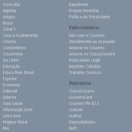
Sorocaba
Expediente
Agenda
Projeto Memória
Artigos
Política de Privacidade
Brasil
Fale conosco
Canal 1
Casa e Acabamento
Fale com o Cruzeiro
Cinema
Atendimento ao Assinante
Condomínios
Anuncie no Cruzeiro
Cruzeirinho
Anuncie no ClassiCruzeiro
Do Leitor
Publicidade Legal
Educação
Repórter Cidadão
Educa Mais Brasil
Trabalhe Conosco
Esporte
Parceiros
Economia
Editorial
ClassiCruzeiro
Exterior
CruzeiroCard
Guia Saúde
Cruzeiro FM 92.3
Informação Livre
CruxLab
Letra Viva
Grafsul
Magnus Futsal
Depositphotos
Mix
Burh