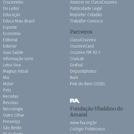
Cruzeirinho
Anuncie no ClassiCruzeiro
Do Leitor
Publicidade Legal
Educação
Repórter Cidadão
Educa Mais Brasil
Trabalhe Conosco
Esporte
Parceiros
Economia
Editorial
ClassiCruzeiro
Exterior
CruzeiroCard
Guia Saúde
Cruzeiro FM 92.3
Informação Livre
CruxLab
Letra Viva
Grafsul
Magnus Futsal
Depositphotos
Mix
Burh
Motor
Pink do Bem OSSEL
Pets
Receitas
Revistas
Fundação Ubaldino do
Necrologia
Amaral
Outro Olhar
Presença
www.fua.org.br
São Bento
Colégio Politécnico