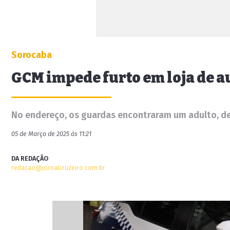
Sorocaba
GCM impede furto em loja de 
No endereço, os guardas encontraram um adulto, de 
05 de Março de 2025 às 11:21
DA REDAÇÃO
redacao@jornalcruzeiro.com.br