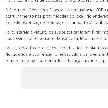
Maria, zona norte de Sorocaba. O fato ocorreu no últi
O Centro de Operações Especiais e Inteligência (COEI
patrulhamento nas proximidades do local. No endereç
três adolescentes, de 17 anos, em um ponto de ônibus
Ao avistarem a viatura, os suspeitos tentaram fugir,
dos jovens confessou a tentativa de furto de uma mot
Os acusados foram detidos e conduzidos ao plantão da 
Norte, onde a ocorrência foi registrada e os jovens e
compromisso de apresentá-los à Justiça, quando requi