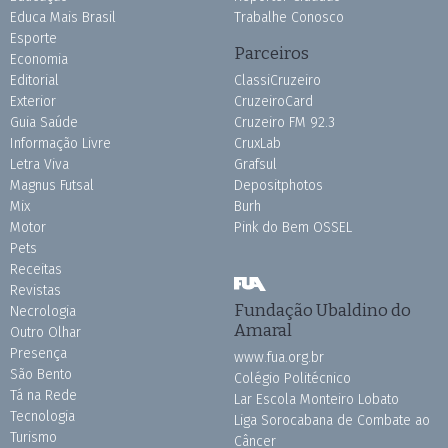
Educa Mais Brasil
Trabalhe Conosco
Esporte
Parceiros
Economia
Editorial
ClassiCruzeiro
Exterior
CruzeiroCard
Guia Saúde
Cruzeiro FM 92.3
Informação Livre
CruxLab
Letra Viva
Grafsul
Magnus Futsal
Depositphotos
Mix
Burh
Motor
Pink do Bem OSSEL
Pets
Receitas
Revistas
Fundação Ubaldino do
Necrologia
Amaral
Outro Olhar
Presença
www.fua.org.br
São Bento
Colégio Politécnico
Tá na Rede
Lar Escola Monteiro Lobato
Tecnologia
Liga Sorocabana de Combate ao
Turismo
Câncer