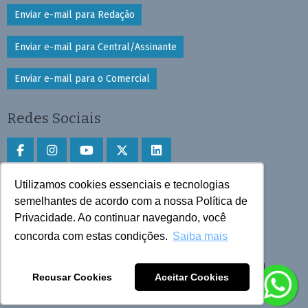
Enviar e-mail para Redação
Enviar e-mail para Central/Assinante
Enviar e-mail para o Comercial
Redes Sociais
Utilizamos cookies essenciais e tecnologias
Faça download do aplicativo
semelhantes de acordo com a nossa Política de
Privacidade. Ao continuar navegando, você
Play Store e App Store
concorda com estas condições.
Saiba mais
Todos os direitos reservados © 2025 Cruzeiro do Sul
Recusar Cookies
Aceitar Cookies