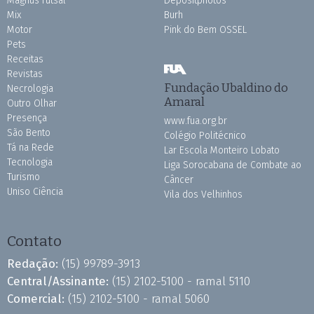
Magnus Futsal
Depositphotos
Mix
Burh
Motor
Pink do Bem OSSEL
Pets
Receitas
Revistas
Fundação Ubaldino do
Necrologia
Amaral
Outro Olhar
Presença
www.fua.org.br
São Bento
Colégio Politécnico
Tá na Rede
Lar Escola Monteiro Lobato
Tecnologia
Liga Sorocabana de Combate ao
Turismo
Câncer
Uniso Ciência
Vila dos Velhinhos
Contato
Redação:
(15) 99789-3913
Central/Assinante:
(15) 2102-5100 - ramal 5110
Comercial:
(15) 2102-5100 - ramal 5060