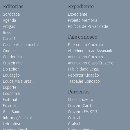
Editorias
Expediente
Sorocaba
Expediente
Agenda
Projeto Memória
Artigos
Política de Privacidade
Brasil
Fale conosco
Canal 1
Casa e Acabamento
Fale com o Cruzeiro
Cinema
Atendimento ao Assinante
Condomínios
Anuncie no Cruzeiro
Cruzeirinho
Anuncie no ClassiCruzeiro
Do Leitor
Publicidade Legal
Educação
Repórter Cidadão
Educa Mais Brasil
Trabalhe Conosco
Esporte
Parceiros
Economia
Editorial
ClassiCruzeiro
Exterior
CruzeiroCard
Guia Saúde
Cruzeiro FM 92.3
Informação Livre
CruxLab
Letra Viva
Grafsul