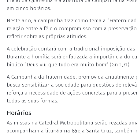
início da Quaresma e a abertura da Campanha da Frate
em cinco horários.
Neste ano, a campanha traz como tema a “Fraternidade 
relação entre a fé e o compromisso com a preservaçã
refletir sobre as próprias atitudes.
A celebração contará com a tradicional imposição das 
Durante a homília será enfatizada a importância do cu
bíblico “Deus viu que tudo era muito bom” (Gn 1,31).
A Campanha da Fraternidade, promovida anualmente pe
busca sensibilizar a sociedade para questões de relevâ
reforça a necessidade de ações concretas para a prese
todas as suas formas.
Horários
As missas na Catedral Metropolitana serão rezadas amanh
acompanham a liturgia na Igreja Santa Cruz, também n