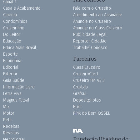
Canal 1
Casa e Acabamento
Fale com o Cruzeiro
Cinema
Atendimento ao Assinante
Condomínios
Anuncie no Cruzeiro
Cruzeirinho
Anuncie no ClassiCruzeiro
Do Leitor
Publicidade Legal
Educação
Repórter Cidadão
Educa Mais Brasil
Trabalhe Conosco
Esporte
Parceiros
Economia
Editorial
ClassiCruzeiro
Exterior
CruzeiroCard
Guia Saúde
Cruzeiro FM 92.3
Informação Livre
CruxLab
Letra Viva
Grafsul
Magnus Futsal
Depositphotos
Mix
Burh
Motor
Pink do Bem OSSEL
Pets
Receitas
Revistas
Fundação Ubaldino do
Necrologia