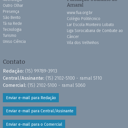
Amaral
Outro Olhar
Presença
www.fua.org.br
São Bento
Colégio Politécnico
Tá na Rede
Lar Escola Monteiro Lobato
Tecnologia
Liga Sorocabana de Combate ao
Turismo
Câncer
Uniso Ciência
Vila dos Velhinhos
Contato
Redação:
(15) 99789-3913
Central/Assinante:
(15) 2102-5100 - ramal 5110
Comercial:
(15) 2102-5100 - ramal 5060
Enviar e-mail para Redação
Enviar e-mail para Central/Assinante
Enviar e-mail para o Comercial