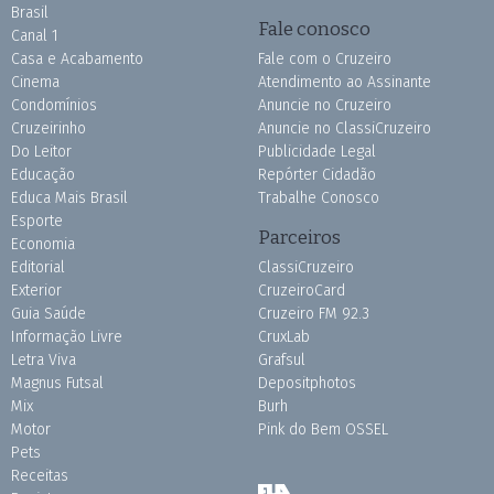
Brasil
Fale conosco
Canal 1
Casa e Acabamento
Fale com o Cruzeiro
Cinema
Atendimento ao Assinante
Condomínios
Anuncie no Cruzeiro
Cruzeirinho
Anuncie no ClassiCruzeiro
Do Leitor
Publicidade Legal
Educação
Repórter Cidadão
Educa Mais Brasil
Trabalhe Conosco
Esporte
Parceiros
Economia
Editorial
ClassiCruzeiro
Exterior
CruzeiroCard
Guia Saúde
Cruzeiro FM 92.3
Informação Livre
CruxLab
Letra Viva
Grafsul
Magnus Futsal
Depositphotos
Mix
Burh
Motor
Pink do Bem OSSEL
Pets
Receitas