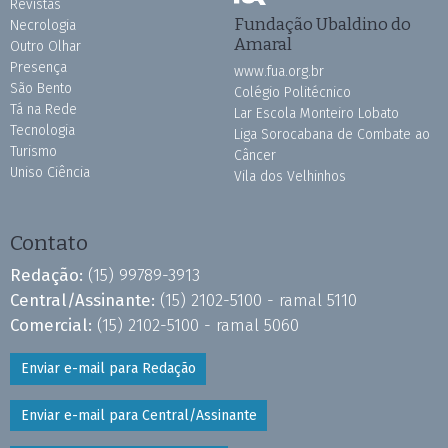
Revistas
Fundação Ubaldino do
Necrologia
Amaral
Outro Olhar
Presença
www.fua.org.br
São Bento
Colégio Politécnico
Tá na Rede
Lar Escola Monteiro Lobato
Tecnologia
Liga Sorocabana de Combate ao
Turismo
Câncer
Uniso Ciência
Vila dos Velhinhos
Contato
Redação:
(15) 99789-3913
Central/Assinante:
(15) 2102-5100 - ramal 5110
Comercial:
(15) 2102-5100 - ramal 5060
Enviar e-mail para Redação
Enviar e-mail para Central/Assinante