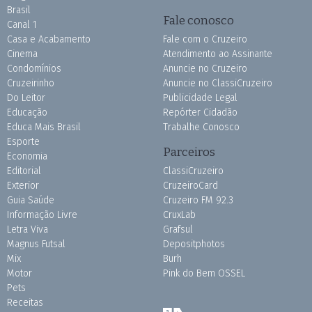
Brasil
Fale conosco
Canal 1
Casa e Acabamento
Fale com o Cruzeiro
Cinema
Atendimento ao Assinante
Condomínios
Anuncie no Cruzeiro
Cruzeirinho
Anuncie no ClassiCruzeiro
Do Leitor
Publicidade Legal
Educação
Repórter Cidadão
Educa Mais Brasil
Trabalhe Conosco
Esporte
Parceiros
Economia
Editorial
ClassiCruzeiro
Exterior
CruzeiroCard
Guia Saúde
Cruzeiro FM 92.3
Informação Livre
CruxLab
Letra Viva
Grafsul
Magnus Futsal
Depositphotos
Mix
Burh
Motor
Pink do Bem OSSEL
Pets
Receitas