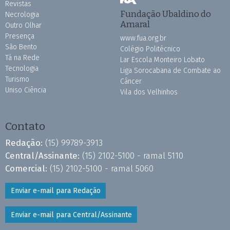
Revistas
Fundação Ubaldino do
Necrologia
Amaral
Outro Olhar
Presença
www.fua.org.br
São Bento
Colégio Politécnico
Tá na Rede
Lar Escola Monteiro Lobato
Tecnologia
Liga Sorocabana de Combate ao
Turismo
Câncer
Uniso Ciência
Vila dos Velhinhos
Contato
Redação:
(15) 99789-3913
Central/Assinante:
(15) 2102-5100 - ramal 5110
Comercial:
(15) 2102-5100 - ramal 5060
Enviar e-mail para Redação
Enviar e-mail para Central/Assinante