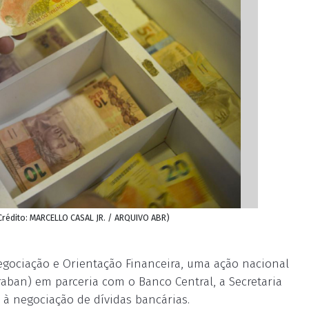
rédito: MARCELLO CASAL JR. / ARQUIVO ABR)
egociação e Orientação Financeira, uma ação nacional
raban) em parceria com o Banco Central, a Secretaria
à negociação de dívidas bancárias.