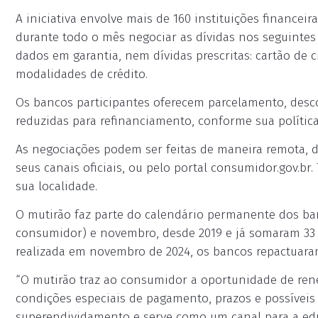
A iniciativa envolve mais de 160 instituições financei
durante todo o mês negociar as dívidas nos seguinte
dados em garantia, nem dívidas prescritas: cartão de 
modalidades de crédito.
Os bancos participantes oferecem parcelamento, desco
reduzidas para refinanciamento, conforme sua política
As negociações podem ser feitas de maneira remota, d
seus canais oficiais, ou pelo portal consumidor.gov.br
sua localidade.
O mutirão faz parte do calendário permanente dos 
consumidor) e novembro, desde 2019 e já somaram 33 
realizada em novembro de 2024, os bancos repactuaram 
“O mutirão traz ao consumidor a oportunidade de rene
condições especiais de pagamento, prazos e possíveis
superendividamento e serve como um canal para a ed