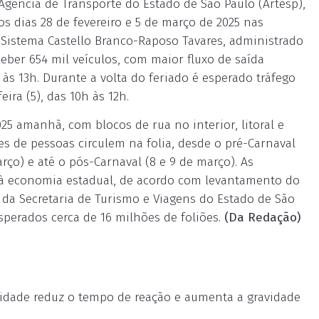
Agência de Transporte do Estado de São Paulo (Artesp),
os dias 28 de fevereiro e 5 de março de 2025 nas
 O Sistema Castello Branco-Raposo Tavares, administrado
ceber 654 mil veículos, com maior fluxo de saída
 às 13h. Durante a volta do feriado é esperado tráfego
eira (5), das 10h às 12h.
025 amanhã, com blocos de rua no interior, litoral e
es de pessoas circulem na folia, desde o pré-Carnaval
arço) e até o pós-Carnaval (8 e 9 de março). As
 à economia estadual, de acordo com levantamento do
 da Secretaria de Turismo e Viagens do Estado de São
sperados cerca de 16 milhões de foliões.
(Da Redação)
ocidade reduz o tempo de reação e aumenta a gravidade