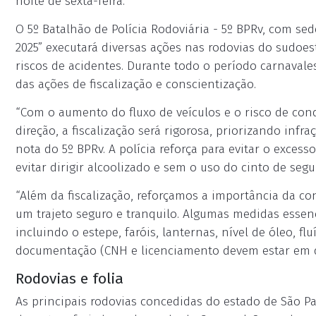
noite de sexta-feira.
O 5º Batalhão de Polícia Rodoviária - 5º BPRv, com s
2025” executará diversas ações nas rodovias do sudoest
riscos de acidentes. Durante todo o período carnavales
das ações de fiscalização e conscientização.
“Com o aumento do fluxo de veículos e o risco de con
direção, a fiscalização será rigorosa, priorizando in
nota do 5º BPRv. A polícia reforça para evitar o exces
evitar dirigir alcoolizado e sem o uso do cinto de segu
“Além da fiscalização, reforçamos a importância da c
um trajeto seguro e tranquilo. Algumas medidas essenci
incluindo o estepe, faróis, lanternas, nível de óleo, 
documentação (CNH e licenciamento devem estar em d
Rodovias e folia
As principais rodovias concedidas do estado de São 