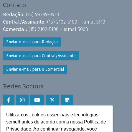
Contato
Redação:
(15) 99789-3913
Central/Assinante:
(15) 2102-5100 - ramal 5110
Comercial:
(15) 2102-5100 - ramal 5060
Enviar e-mail para Redação
Enviar e-mail para Central/Assinante
Enviar e-mail para o Comercial
Redes Sociais
Utilizamos cookies essenciais e tecnologias
Faça download do aplicativo
semelhantes de acordo com a nossa Política de
Privacidade. Ao continuar navegando, você
Play Store e App Store