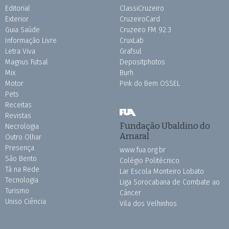
Editorial
ClassiCruzeiro
Exterior
CruzeiroCard
Guia Saúde
Cruzeiro FM 92.3
Informação Livre
CruxLab
Letra Viva
Grafsul
Magnus Futsal
Depositphotos
Mix
Burh
Motor
Pink do Bem OSSEL
Pets
Receitas
Revistas
Fundação Ubaldino do
Necrologia
Amaral
Outro Olhar
Presença
www.fua.org.br
São Bento
Colégio Politécnico
Tá na Rede
Lar Escola Monteiro Lobato
Tecnologia
Liga Sorocabana de Combate ao
Turismo
Câncer
Uniso Ciência
Vila dos Velhinhos