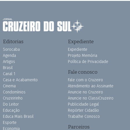
Editorias
Expediente
Sorocaba
Expediente
Agenda
Projeto Memória
Artigos
Política de Privacidade
Brasil
Fale conosco
Canal 1
Casa e Acabamento
Fale com o Cruzeiro
Cinema
Atendimento ao Assinante
Condomínios
Anuncie no Cruzeiro
Cruzeirinho
Anuncie no ClassiCruzeiro
Do Leitor
Publicidade Legal
Educação
Repórter Cidadão
Educa Mais Brasil
Trabalhe Conosco
Esporte
Parceiros
Economia