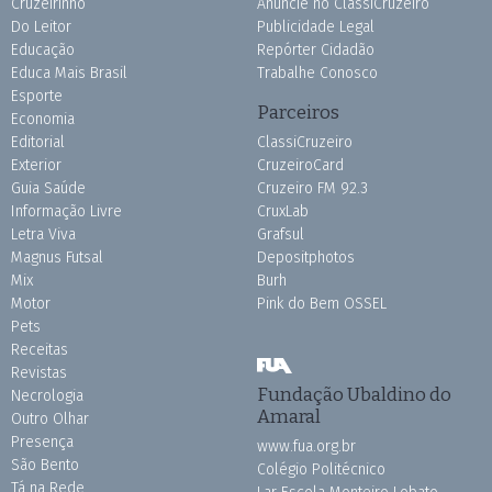
Cruzeirinho
Anuncie no ClassiCruzeiro
Do Leitor
Publicidade Legal
Educação
Repórter Cidadão
Educa Mais Brasil
Trabalhe Conosco
Esporte
Parceiros
Economia
Editorial
ClassiCruzeiro
Exterior
CruzeiroCard
Guia Saúde
Cruzeiro FM 92.3
Informação Livre
CruxLab
Letra Viva
Grafsul
Magnus Futsal
Depositphotos
Mix
Burh
Motor
Pink do Bem OSSEL
Pets
Receitas
Revistas
Fundação Ubaldino do
Necrologia
Amaral
Outro Olhar
Presença
www.fua.org.br
São Bento
Colégio Politécnico
Tá na Rede