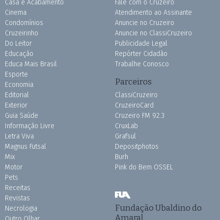
Casa e Acabamento
Fale com o Cruzeiro
Cinema
Atendimento ao Assinante
Condomínios
Anuncie no Cruzeiro
Cruzeirinho
Anuncie no ClassiCruzeiro
Do Leitor
Publicidade Legal
Educação
Repórter Cidadão
Educa Mais Brasil
Trabalhe Conosco
Esporte
Parceiros
Economia
Editorial
ClassiCruzeiro
Exterior
CruzeiroCard
Guia Saúde
Cruzeiro FM 92.3
Informação Livre
CruxLab
Letra Viva
Grafsul
Magnus Futsal
Depositphotos
Mix
Burh
Motor
Pink do Bem OSSEL
Pets
Receitas
Revistas
Fundação Ubaldino do
Necrologia
Amaral
Outro Olhar