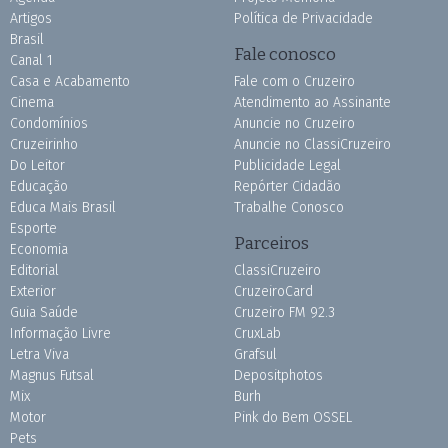
Artigos
Política de Privacidade
Brasil
Fale conosco
Canal 1
Casa e Acabamento
Fale com o Cruzeiro
Cinema
Atendimento ao Assinante
Condomínios
Anuncie no Cruzeiro
Cruzeirinho
Anuncie no ClassiCruzeiro
Do Leitor
Publicidade Legal
Educação
Repórter Cidadão
Educa Mais Brasil
Trabalhe Conosco
Esporte
Parceiros
Economia
Editorial
ClassiCruzeiro
Exterior
CruzeiroCard
Guia Saúde
Cruzeiro FM 92.3
Informação Livre
CruxLab
Letra Viva
Grafsul
Magnus Futsal
Depositphotos
Mix
Burh
Motor
Pink do Bem OSSEL
Pets