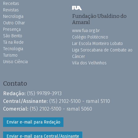
Receitas
Revistas
Fundação Ubaldino do
Necrologia
Amaral
Outro Olhar
Presença
www.fua.org.br
São Bento
Colégio Politécnico
Tá na Rede
Lar Escola Monteiro Lobato
Tecnologia
Liga Sorocabana de Combate ao
Turismo
Câncer
Uniso Ciência
Vila dos Velhinhos
Contato
Redação:
(15) 99789-3913
Central/Assinante:
(15) 2102-5100 - ramal 5110
Comercial:
(15) 2102-5100 - ramal 5060
Enviar e-mail para Redação
Enviar e-mail para Central/Assinante