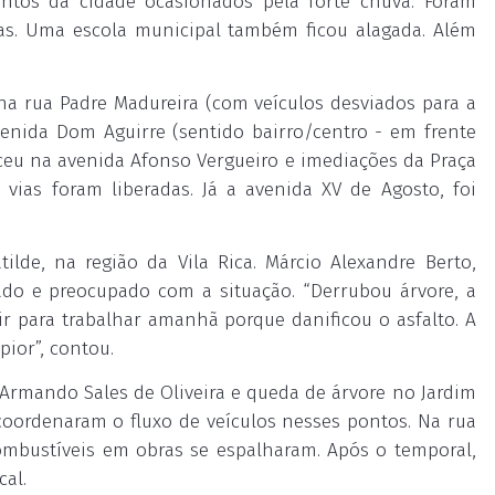
ontos da cidade ocasionados pela forte chuva. Foram
das. Uma escola municipal também ficou alagada. Além
na rua Padre Madureira (com veículos desviados para a
enida Dom Aguirre (sentido bairro/centro - em frente
eu na avenida Afonso Vergueiro e imediações da Praça
 vias foram liberadas. Já a avenida XV de Agosto, foi
de, na região da Vila Rica. Márcio Alexandre Berto,
ado e preocupado com a situação. “Derrubou árvore, a
air para trabalhar amanhã porque danificou o asfalto. A
pior”, contou.
Armando Sales de Oliveira e queda de árvore no Jardim
coordenaram o fluxo de veículos nesses pontos. Na rua
ombustíveis em obras se espalharam. Após o temporal,
cal.