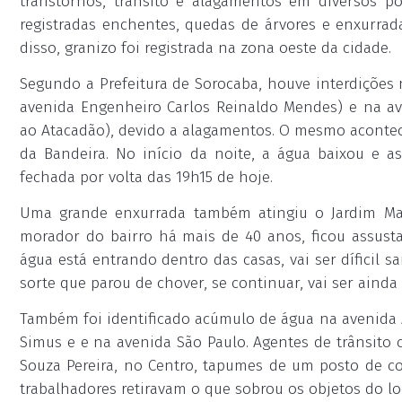
transtornos, trânsito e alagamentos em diversos p
registradas enchentes, quedas de árvores e enxurra
disso, granizo foi registrada na zona oeste da cidade.
Segundo a Prefeitura de Sorocaba, houve interdições 
avenida Engenheiro Carlos Reinaldo Mendes) e na av
ao Atacadão), devido a alagamentos. O mesmo acontec
da Bandeira. No início da noite, a água baixou e as
fechada por volta das 19h15 de hoje.
Uma grande enxurrada também atingiu o Jardim Matil
morador do bairro há mais de 40 anos, ficou assust
água está entrando dentro das casas, vai ser díficil s
sorte que parou de chover, se continuar, vai ser ainda 
Também foi identificado acúmulo de água na avenida 
Simus e e na avenida São Paulo. Agentes de trânsito 
Souza Pereira, no Centro, tapumes de um posto de c
trabalhadores retiravam o que sobrou os objetos do lo