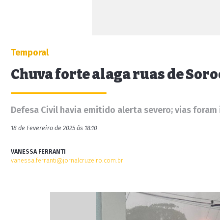
Temporal
Chuva forte alaga ruas de Soro
Defesa Civil havia emitido alerta severo; vias fora
18 de Fevereiro de 2025 às 18:10
VANESSA FERRANTI
vanessa.ferranti@jornalcruzeiro.com.br