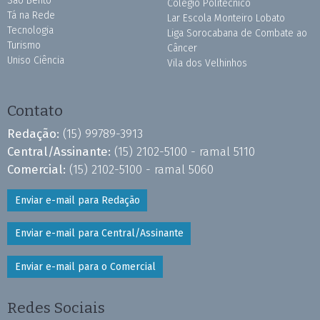
São Bento
Colégio Politécnico
Tá na Rede
Lar Escola Monteiro Lobato
Tecnologia
Liga Sorocabana de Combate ao
Turismo
Câncer
Uniso Ciência
Vila dos Velhinhos
Contato
Redação:
(15) 99789-3913
Central/Assinante:
(15) 2102-5100 - ramal 5110
Comercial:
(15) 2102-5100 - ramal 5060
Enviar e-mail para Redação
Enviar e-mail para Central/Assinante
Enviar e-mail para o Comercial
Redes Sociais