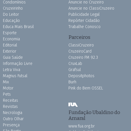
Condomínios
Anuncie no Cruzeiro
Cruzeirinho
Anuncie no ClassiCruzeiro
Do Leitor
Publicidade Legal
Educação
Repórter Cidadão
Educa Mais Brasil
Trabalhe Conosco
Esporte
Parceiros
Economia
Editorial
ClassiCruzeiro
Exterior
CruzeiroCard
Guia Saúde
Cruzeiro FM 92.3
Informação Livre
CruxLab
Letra Viva
Grafsul
Magnus Futsal
Depositphotos
Mix
Burh
Motor
Pink do Bem OSSEL
Pets
Receitas
Revistas
Fundação Ubaldino do
Necrologia
Amaral
Outro Olhar
Presença
www.fua.org.br