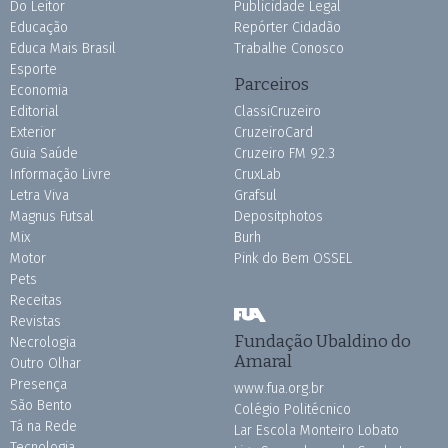
Do Leitor
Publicidade Legal
Educação
Repórter Cidadão
Educa Mais Brasil
Trabalhe Conosco
Esporte
Parceiros
Economia
Editorial
ClassiCruzeiro
Exterior
CruzeiroCard
Guia Saúde
Cruzeiro FM 92.3
Informação Livre
CruxLab
Letra Viva
Grafsul
Magnus Futsal
Depositphotos
Mix
Burh
Motor
Pink do Bem OSSEL
Pets
Receitas
Revistas
Fundação Ubaldino do
Necrologia
Amaral
Outro Olhar
Presença
www.fua.org.br
São Bento
Colégio Politécnico
Tá na Rede
Lar Escola Monteiro Lobato
Tecnologia