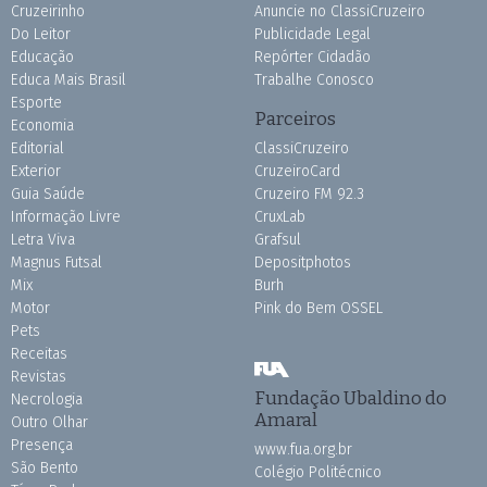
Cruzeirinho
Anuncie no ClassiCruzeiro
Do Leitor
Publicidade Legal
Educação
Repórter Cidadão
Educa Mais Brasil
Trabalhe Conosco
Esporte
Parceiros
Economia
Editorial
ClassiCruzeiro
Exterior
CruzeiroCard
Guia Saúde
Cruzeiro FM 92.3
Informação Livre
CruxLab
Letra Viva
Grafsul
Magnus Futsal
Depositphotos
Mix
Burh
Motor
Pink do Bem OSSEL
Pets
Receitas
Revistas
Fundação Ubaldino do
Necrologia
Amaral
Outro Olhar
Presença
www.fua.org.br
São Bento
Colégio Politécnico