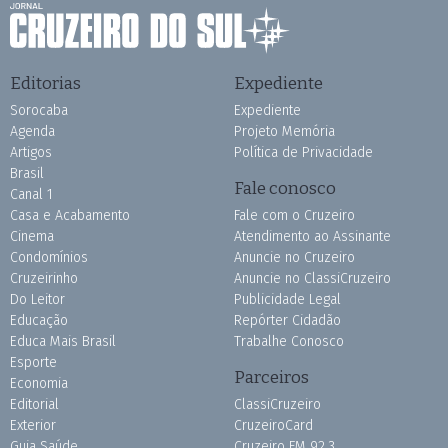
Editorias
Expediente
Sorocaba
Expediente
Agenda
Projeto Memória
Artigos
Política de Privacidade
Brasil
Fale conosco
Canal 1
Casa e Acabamento
Fale com o Cruzeiro
Cinema
Atendimento ao Assinante
Condomínios
Anuncie no Cruzeiro
Cruzeirinho
Anuncie no ClassiCruzeiro
Do Leitor
Publicidade Legal
Educação
Repórter Cidadão
Educa Mais Brasil
Trabalhe Conosco
Esporte
Parceiros
Economia
Editorial
ClassiCruzeiro
Exterior
CruzeiroCard
Guia Saúde
Cruzeiro FM 92.3