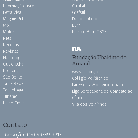
Informação Livre
CruxLab
Letra Viva
Grafsul
Magnus Futsal
Depositphotos
Mix
Burh
Motor
Pink do Bem OSSEL
Pets
Receitas
Revistas
Fundação Ubaldino do
Necrologia
Amaral
Outro Olhar
Presença
www.fua.org.br
São Bento
Colégio Politécnico
Tá na Rede
Lar Escola Monteiro Lobato
Tecnologia
Liga Sorocabana de Combate ao
Turismo
Câncer
Uniso Ciência
Vila dos Velhinhos
Contato
Redação:
(15) 99789-3913