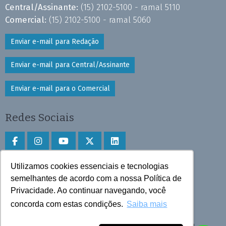
Central/Assinante:
(15) 2102-5100 - ramal 5110
Comercial:
(15) 2102-5100 - ramal 5060
Enviar e-mail para Redação
Enviar e-mail para Central/Assinante
Enviar e-mail para o Comercial
Redes Sociais
Utilizamos cookies essenciais e tecnologias
Faça download do aplicativo
semelhantes de acordo com a nossa Política de
Privacidade. Ao continuar navegando, você
Play Store e App Store
concorda com estas condições.
Saiba mais