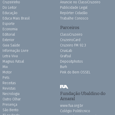
Cruzeirinho
Anuncie no ClassiCruzeiro
Do Leitor
Publicidade Legal
Educação
Repórter Cidadão
Educa Mais Brasil
Trabalhe Conosco
Esporte
Parceiros
Economia
Editorial
ClassiCruzeiro
Exterior
CruzeiroCard
Guia Saúde
Cruzeiro FM 92.3
Informação Livre
CruxLab
Letra Viva
Grafsul
Magnus Futsal
Depositphotos
Mix
Burh
Motor
Pink do Bem OSSEL
Pets
Receitas
Revistas
Fundação Ubaldino do
Necrologia
Amaral
Outro Olhar
Presença
www.fua.org.br
São Bento
Colégio Politécnico