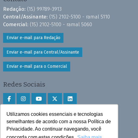
Redação:
(15) 99789-3913
Central/Assinante:
(15) 2102-5100 - ramal 5110
Comercial:
(15) 2102-5100 - ramal 5060
Enviar e-mail para Redação
Enviar e-mail para Central/Assinante
Enviar e-mail para o Comercial
Redes Sociais
Utilizamos cookies essenciais e tecnologias
Faça download do aplicativo
semelhantes de acordo com a nossa Política de
Play Store e App Store
Privacidade. Ao continuar navegando, você
concorda com estas condições.
Saiba mais