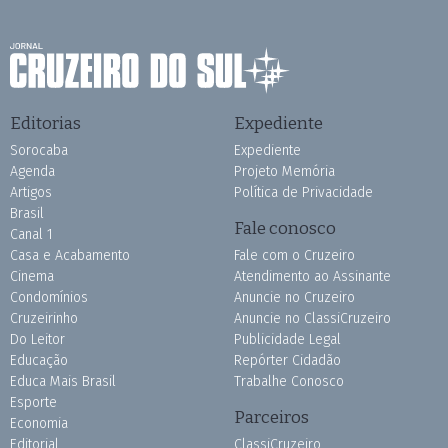
Editorias
Expediente
Sorocaba
Expediente
Agenda
Projeto Memória
Artigos
Política de Privacidade
Brasil
Fale conosco
Canal 1
Casa e Acabamento
Fale com o Cruzeiro
Cinema
Atendimento ao Assinante
Condomínios
Anuncie no Cruzeiro
Cruzeirinho
Anuncie no ClassiCruzeiro
Do Leitor
Publicidade Legal
Educação
Repórter Cidadão
Educa Mais Brasil
Trabalhe Conosco
Esporte
Parceiros
Economia
Editorial
ClassiCruzeiro