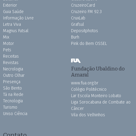
Exterior
CruzeiroCard
Guia Saúde
Cruzeiro FM 92.3
Informação Livre
CruxLab
Letra Viva
Grafsul
Magnus Futsal
Depositphotos
Mix
Burh
Motor
Pink do Bem OSSEL
Pets
Receitas
Revistas
Fundação Ubaldino do
Necrologia
Amaral
Outro Olhar
Presença
www.fua.org.br
São Bento
Colégio Politécnico
Tá na Rede
Lar Escola Monteiro Lobato
Tecnologia
Liga Sorocabana de Combate ao
Turismo
Câncer
Uniso Ciência
Vila dos Velhinhos
Contato