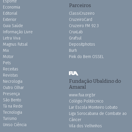
Esporte
Parceiros
Economia
Editorial
ClassiCruzeiro
Exterior
CruzeiroCard
Guia Saúde
Cruzeiro FM 92.3
Informação Livre
CruxLab
Letra Viva
Grafsul
Magnus Futsal
Depositphotos
Mix
Burh
Motor
Pink do Bem OSSEL
Pets
Receitas
Revistas
Fundação Ubaldino do
Necrologia
Amaral
Outro Olhar
Presença
www.fua.org.br
São Bento
Colégio Politécnico
Tá na Rede
Lar Escola Monteiro Lobato
Tecnologia
Liga Sorocabana de Combate ao
Turismo
Câncer
Uniso Ciência
Vila dos Velhinhos