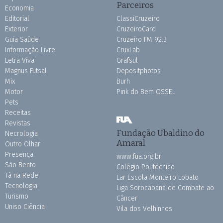
Parceiros
Economia
Editorial
ClassiCruzeiro
Exterior
CruzeiroCard
Guia Saúde
Cruzeiro FM 92.3
Informação Livre
CruxLab
Letra Viva
Grafsul
Magnus Futsal
Depositphotos
Mix
Burh
Motor
Pink do Bem OSSEL
Pets
Receitas
Revistas
Fundação Ubaldino do
Necrologia
Amaral
Outro Olhar
Presença
www.fua.org.br
São Bento
Colégio Politécnico
Tá na Rede
Lar Escola Monteiro Lobato
Tecnologia
Liga Sorocabana de Combate ao
Turismo
Câncer
Uniso Ciência
Vila dos Velhinhos