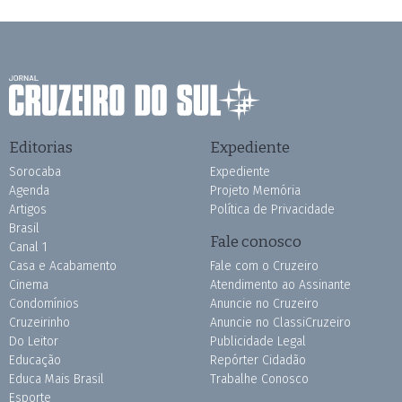
Editorias
Expediente
Sorocaba
Expediente
Agenda
Projeto Memória
Artigos
Política de Privacidade
Brasil
Fale conosco
Canal 1
Casa e Acabamento
Fale com o Cruzeiro
Cinema
Atendimento ao Assinante
Condomínios
Anuncie no Cruzeiro
Cruzeirinho
Anuncie no ClassiCruzeiro
Do Leitor
Publicidade Legal
Educação
Repórter Cidadão
Educa Mais Brasil
Trabalhe Conosco
Esporte