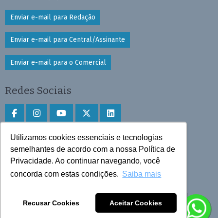
Enviar e-mail para Redação
Enviar e-mail para Central/Assinante
Enviar e-mail para o Comercial
Redes Sociais
Utilizamos cookies essenciais e tecnologias
Faça download do aplicativo
semelhantes de acordo com a nossa Política de
Privacidade. Ao continuar navegando, você
Play Store e App Store
concorda com estas condições.
Saiba mais
Todos os direitos reservados © 2025 Cruzeiro do Sul
Recusar Cookies
Aceitar Cookies