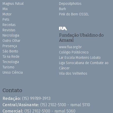
Magnus Futsal
Depositphotos
Mix
Burh
Motor
Pink do Bem OSSEL
Pets
Receitas
Revistas
Fundação Ubaldino do
Necrologia
Amaral
Outro Olhar
Presença
www.fua.org.br
São Bento
Colégio Politécnico
Tá na Rede
Lar Escola Monteiro Lobato
Tecnologia
Liga Sorocabana de Combate ao
Turismo
Câncer
Uniso Ciência
Vila dos Velhinhos
Contato
Redação:
(15) 99789-3913
Central/Assinante:
(15) 2102-5100 - ramal 5110
Comercial:
(15) 2102-5100 - ramal 5060