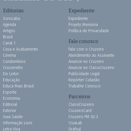
Editorias
Expediente
Sorocaba
Expediente
Agenda
Projeto Memória
Artigos
Política de Privacidade
Brasil
Fale conosco
Canal 1
Casa e Acabamento
Fale com o Cruzeiro
Cinema
Atendimento ao Assinante
Condomínios
Anuncie no Cruzeiro
Cruzeirinho
Anuncie no ClassiCruzeiro
Do Leitor
Publicidade Legal
Educação
Repórter Cidadão
Educa Mais Brasil
Trabalhe Conosco
Esporte
Parceiros
Economia
Editorial
ClassiCruzeiro
Exterior
CruzeiroCard
Guia Saúde
Cruzeiro FM 92.3
Informação Livre
CruxLab
Letra Viva
Grafsul