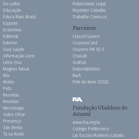
Do Leitor
Publicidade Legal
Educação
Repórter Cidadão
Educa Mais Brasil
Trabalhe Conosco
Esporte
Parceiros
Economia
Editorial
ClassiCruzeiro
Exterior
CruzeiroCard
Guia Saúde
Cruzeiro FM 92.3
Informação Livre
CruxLab
Letra Viva
Grafsul
Magnus Futsal
Depositphotos
Mix
Burh
Motor
Pink do Bem OSSEL
Pets
Receitas
Revistas
Fundação Ubaldino do
Necrologia
Amaral
Outro Olhar
Presença
www.fua.org.br
São Bento
Colégio Politécnico
Tá na Rede
Lar Escola Monteiro Lobato