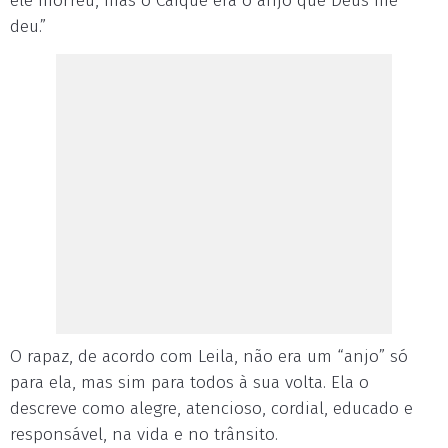
ele morreu, mas o Caique era o anjo que Deus me
deu.”
O rapaz, de acordo com Leila, não era um “anjo” só
para ela, mas sim para todos à sua volta. Ela o
descreve como alegre, atencioso, cordial, educado e
responsável, na vida e no trânsito.