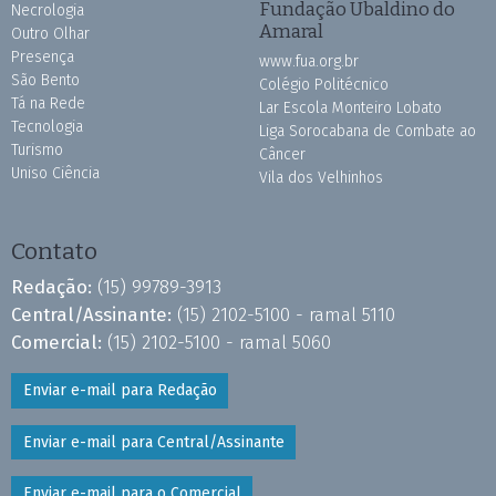
Fundação Ubaldino do
Necrologia
Amaral
Outro Olhar
Presença
www.fua.org.br
São Bento
Colégio Politécnico
Tá na Rede
Lar Escola Monteiro Lobato
Tecnologia
Liga Sorocabana de Combate ao
Turismo
Câncer
Uniso Ciência
Vila dos Velhinhos
Contato
Redação:
(15) 99789-3913
Central/Assinante:
(15) 2102-5100 - ramal 5110
Comercial:
(15) 2102-5100 - ramal 5060
Enviar e-mail para Redação
Enviar e-mail para Central/Assinante
Enviar e-mail para o Comercial