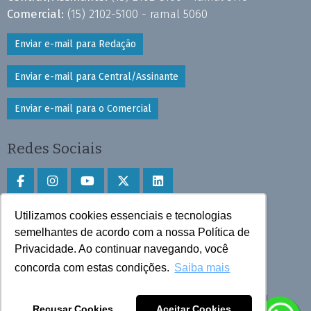
Comercial:
(15) 2102-5100 - ramal 5060
Enviar e-mail para Redação
Enviar e-mail para Central/Assinante
Enviar e-mail para o Comercial
Redes Sociais
Utilizamos cookies essenciais e tecnologias
Faça download do aplicativo
semelhantes de acordo com a nossa Política de
Privacidade. Ao continuar navegando, você
Play Store e App Store
concorda com estas condições.
Saiba mais
Todos os direitos reservados © 2025 Cruzeiro do Sul
Recusar Cookies
Aceitar Cookies