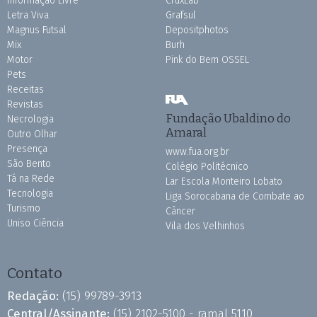
Informação Livre
CruxLab
Letra Viva
Grafsul
Magnus Futsal
Depositphotos
Mix
Burh
Motor
Pink do Bem OSSEL
Pets
Receitas
Revistas
Fundação Ubaldino do
Necrologia
Amaral
Outro Olhar
Presença
www.fua.org.br
São Bento
Colégio Politécnico
Tá na Rede
Lar Escola Monteiro Lobato
Tecnologia
Liga Sorocabana de Combate ao
Turismo
Câncer
Uniso Ciência
Vila dos Velhinhos
Contato
Redação:
(15) 99789-3913
Central/Assinante:
(15) 2102-5100 - ramal 5110