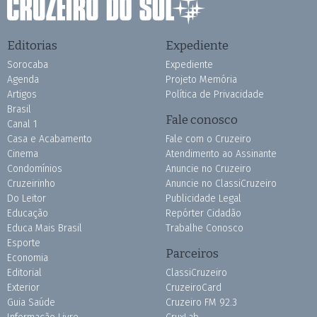
Editorias
Expediente
Sorocaba
Expediente
Agenda
Projeto Memória
Artigos
Política de Privacidade
Brasil
Fale conosco
Canal 1
Casa e Acabamento
Fale com o Cruzeiro
Cinema
Atendimento ao Assinante
Condomínios
Anuncie no Cruzeiro
Cruzeirinho
Anuncie no ClassiCruzeiro
Do Leitor
Publicidade Legal
Educação
Repórter Cidadão
Educa Mais Brasil
Trabalhe Conosco
Esporte
Parceiros
Economia
Editorial
ClassiCruzeiro
Exterior
CruzeiroCard
Guia Saúde
Cruzeiro FM 92.3