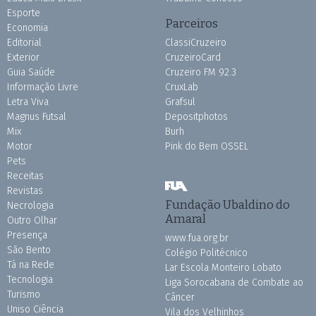
Esporte
Parceiros
Economia
Editorial
ClassiCruzeiro
Exterior
CruzeiroCard
Guia Saúde
Cruzeiro FM 92.3
Informação Livre
CruxLab
Letra Viva
Grafsul
Magnus Futsal
Depositphotos
Mix
Burh
Motor
Pink do Bem OSSEL
Pets
Receitas
Revistas
Fundação Ubaldino do
Necrologia
Amaral
Outro Olhar
Presença
www.fua.org.br
São Bento
Colégio Politécnico
Tá na Rede
Lar Escola Monteiro Lobato
Tecnologia
Liga Sorocabana de Combate ao
Turismo
Câncer
Uniso Ciência
Vila dos Velhinhos