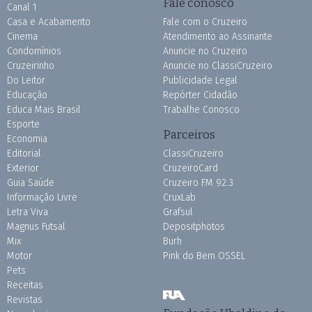
Fale conosco
Canal 1
Casa e Acabamento
Fale com o Cruzeiro
Cinema
Atendimento ao Assinante
Condomínios
Anuncie no Cruzeiro
Cruzeirinho
Anuncie no ClassiCruzeiro
Do Leitor
Publicidade Legal
Educação
Repórter Cidadão
Educa Mais Brasil
Trabalhe Conosco
Esporte
Parceiros
Economia
Editorial
ClassiCruzeiro
Exterior
CruzeiroCard
Guia Saúde
Cruzeiro FM 92.3
Informação Livre
CruxLab
Letra Viva
Grafsul
Magnus Futsal
Depositphotos
Mix
Burh
Motor
Pink do Bem OSSEL
Pets
Receitas
Revistas