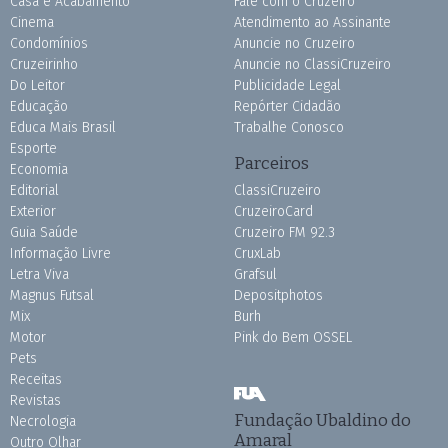
Casa e Acabamento
Fale com o Cruzeiro
Cinema
Atendimento ao Assinante
Condomínios
Anuncie no Cruzeiro
Cruzeirinho
Anuncie no ClassiCruzeiro
Do Leitor
Publicidade Legal
Educação
Repórter Cidadão
Educa Mais Brasil
Trabalhe Conosco
Esporte
Parceiros
Economia
Editorial
ClassiCruzeiro
Exterior
CruzeiroCard
Guia Saúde
Cruzeiro FM 92.3
Informação Livre
CruxLab
Letra Viva
Grafsul
Magnus Futsal
Depositphotos
Mix
Burh
Motor
Pink do Bem OSSEL
Pets
Receitas
Revistas
Fundação Ubaldino do
Necrologia
Amaral
Outro Olhar