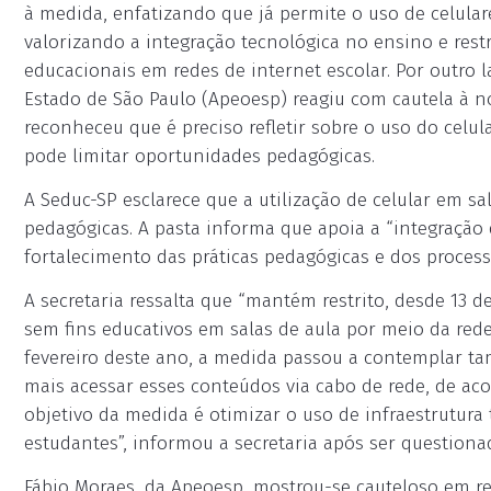
à medida, enfatizando que já permite o uso de celular
valorizando a integração tecnológica no ensino e rest
educacionais em redes de internet escolar. Por outro l
Estado de São Paulo (Apeoesp) reagiu com cautela à no
reconheceu que é preciso refletir sobre o uso do celul
pode limitar oportunidades pedagógicas.
A Seduc-SP esclarece que a utilização de celular em sa
pedagógicas. A pasta informa que apoia a “integração 
fortalecimento das práticas pedagógicas e dos proces
A secretaria ressalta que “mantém restrito, desde 13 de
sem fins educativos em salas de aula por meio da rede 
fevereiro deste ano, a medida passou a contemplar 
mais acessar esses conteúdos via cabo de rede, de acor
objetivo da medida é otimizar o uso de infraestrutur
estudantes”, informou a secretaria após ser questionad
Fábio Moraes, da Apeoesp, mostrou-se cauteloso em r