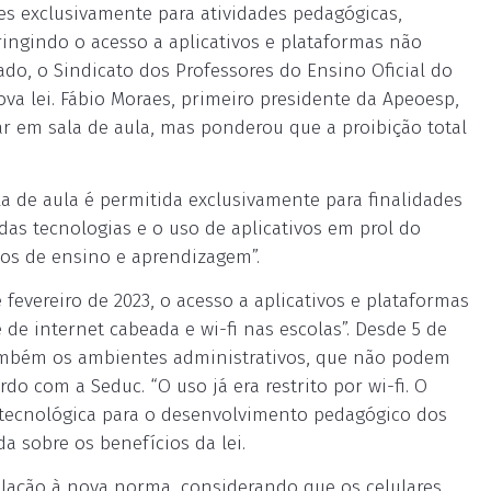
es exclusivamente para atividades pedagógicas,
ringindo o acesso a aplicativos e plataformas não
ado, o Sindicato dos Professores do Ensino Oficial do
va lei. Fábio Moraes, primeiro presidente da Apeoesp,
ar em sala de aula, mas ponderou que a proibição total
la de aula é permitida exclusivamente para finalidades
das tecnologias e o uso de aplicativos em prol do
sos de ensino e aprendizagem”.
 fevereiro de 2023, o acesso a aplicativos e plataformas
de internet cabeada e wi-fi nas escolas”. Desde 5 de
também os ambientes administrativos, que não podem
do com a Seduc. “O uso já era restrito por wi-fi. O
a tecnológica para o desenvolvimento pedagógico dos
a sobre os benefícios da lei.
elação à nova norma, considerando que os celulares