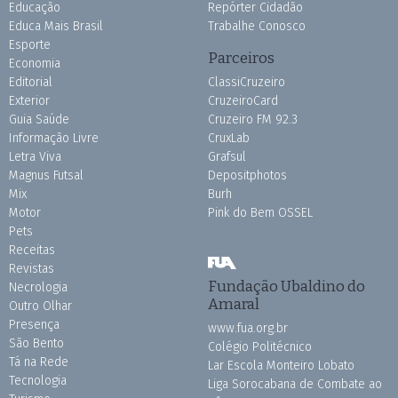
Educação
Repórter Cidadão
Educa Mais Brasil
Trabalhe Conosco
Esporte
Parceiros
Economia
Editorial
ClassiCruzeiro
Exterior
CruzeiroCard
Guia Saúde
Cruzeiro FM 92.3
Informação Livre
CruxLab
Letra Viva
Grafsul
Magnus Futsal
Depositphotos
Mix
Burh
Motor
Pink do Bem OSSEL
Pets
Receitas
Revistas
Fundação Ubaldino do
Necrologia
Amaral
Outro Olhar
Presença
www.fua.org.br
São Bento
Colégio Politécnico
Tá na Rede
Lar Escola Monteiro Lobato
Tecnologia
Liga Sorocabana de Combate ao