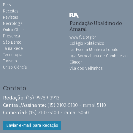
Pets
Receitas
Revistas
Fundação Ubaldino do
Necrologia
Amaral
Outro Olhar
Presença
www.fua.org.br
São Bento
Colégio Politécnico
Tá na Rede
Lar Escola Monteiro Lobato
Tecnologia
Liga Sorocabana de Combate ao
Turismo
Câncer
Uniso Ciência
Vila dos Velhinhos
Contato
Redação:
(15) 99789-3913
Central/Assinante:
(15) 2102-5100 - ramal 5110
Comercial:
(15) 2102-5100 - ramal 5060
Enviar e-mail para Redação