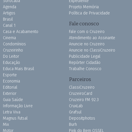
Sorocaba
Expediente
Agenda
Projeto Memória
Artigos
Política de Privacidade
Brasil
Fale conosco
Canal 1
Casa e Acabamento
Fale com o Cruzeiro
Cinema
Atendimento ao Assinante
Condomínios
Anuncie no Cruzeiro
Cruzeirinho
Anuncie no ClassiCruzeiro
Do Leitor
Publicidade Legal
Educação
Repórter Cidadão
Educa Mais Brasil
Trabalhe Conosco
Esporte
Parceiros
Economia
Editorial
ClassiCruzeiro
Exterior
CruzeiroCard
Guia Saúde
Cruzeiro FM 92.3
Informação Livre
CruxLab
Letra Viva
Grafsul
Magnus Futsal
Depositphotos
Mix
Burh
Motor
Pink do Bem OSSEL