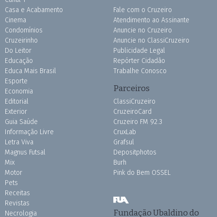
Casa e Acabamento
Fale com o Cruzeiro
Cinema
Atendimento ao Assinante
Condomínios
Anuncie no Cruzeiro
Cruzeirinho
Anuncie no ClassiCruzeiro
Do Leitor
Publicidade Legal
Educação
Repórter Cidadão
Educa Mais Brasil
Trabalhe Conosco
Esporte
Parceiros
Economia
Editorial
ClassiCruzeiro
Exterior
CruzeiroCard
Guia Saúde
Cruzeiro FM 92.3
Informação Livre
CruxLab
Letra Viva
Grafsul
Magnus Futsal
Depositphotos
Mix
Burh
Motor
Pink do Bem OSSEL
Pets
Receitas
Revistas
Fundação Ubaldino do
Necrologia