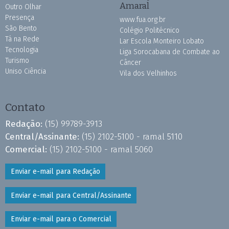
Amaral
Outro Olhar
Presença
www.fua.org.br
São Bento
Colégio Politécnico
Tá na Rede
Lar Escola Monteiro Lobato
Tecnologia
Liga Sorocabana de Combate ao
Turismo
Câncer
Uniso Ciência
Vila dos Velhinhos
Contato
Redação:
(15) 99789-3913
Central/Assinante:
(15) 2102-5100 - ramal 5110
Comercial:
(15) 2102-5100 - ramal 5060
Enviar e-mail para Redação
Enviar e-mail para Central/Assinante
Enviar e-mail para o Comercial