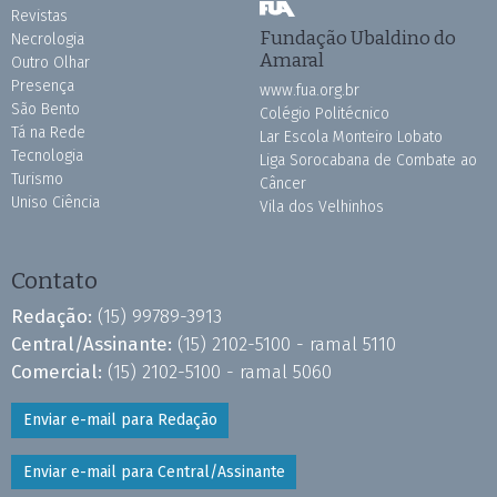
Revistas
Fundação Ubaldino do
Necrologia
Amaral
Outro Olhar
Presença
www.fua.org.br
São Bento
Colégio Politécnico
Tá na Rede
Lar Escola Monteiro Lobato
Tecnologia
Liga Sorocabana de Combate ao
Turismo
Câncer
Uniso Ciência
Vila dos Velhinhos
Contato
Redação:
(15) 99789-3913
Central/Assinante:
(15) 2102-5100 - ramal 5110
Comercial:
(15) 2102-5100 - ramal 5060
Enviar e-mail para Redação
Enviar e-mail para Central/Assinante