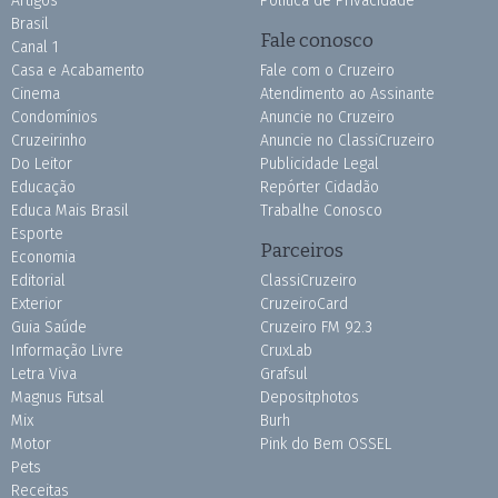
Artigos
Política de Privacidade
Brasil
Fale conosco
Canal 1
Casa e Acabamento
Fale com o Cruzeiro
Cinema
Atendimento ao Assinante
Condomínios
Anuncie no Cruzeiro
Cruzeirinho
Anuncie no ClassiCruzeiro
Do Leitor
Publicidade Legal
Educação
Repórter Cidadão
Educa Mais Brasil
Trabalhe Conosco
Esporte
Parceiros
Economia
Editorial
ClassiCruzeiro
Exterior
CruzeiroCard
Guia Saúde
Cruzeiro FM 92.3
Informação Livre
CruxLab
Letra Viva
Grafsul
Magnus Futsal
Depositphotos
Mix
Burh
Motor
Pink do Bem OSSEL
Pets
Receitas