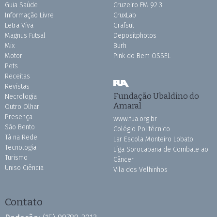
Guia Saúde
Cruzeiro FM 92.3
Informação Livre
CruxLab
Letra Viva
Grafsul
Magnus Futsal
Depositphotos
Mix
Burh
Motor
Pink do Bem OSSEL
Pets
Receitas
Revistas
Fundação Ubaldino do
Necrologia
Amaral
Outro Olhar
Presença
www.fua.org.br
São Bento
Colégio Politécnico
Tá na Rede
Lar Escola Monteiro Lobato
Tecnologia
Liga Sorocabana de Combate ao
Turismo
Câncer
Uniso Ciência
Vila dos Velhinhos
Contato