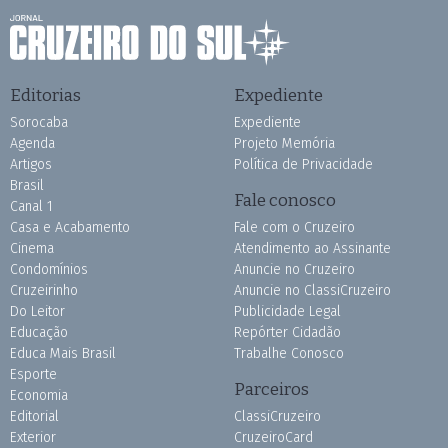
Editorias
Expediente
Sorocaba
Expediente
Agenda
Projeto Memória
Artigos
Política de Privacidade
Brasil
Fale conosco
Canal 1
Casa e Acabamento
Fale com o Cruzeiro
Cinema
Atendimento ao Assinante
Condomínios
Anuncie no Cruzeiro
Cruzeirinho
Anuncie no ClassiCruzeiro
Do Leitor
Publicidade Legal
Educação
Repórter Cidadão
Educa Mais Brasil
Trabalhe Conosco
Esporte
Parceiros
Economia
Editorial
ClassiCruzeiro
Exterior
CruzeiroCard