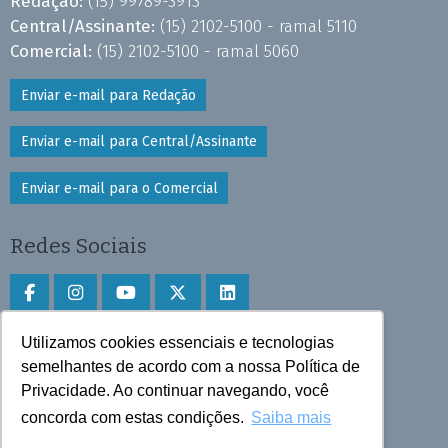
Redação:
(15) 99789-3913
Central/Assinante:
(15) 2102-5100 - ramal 5110
Comercial:
(15) 2102-5100 - ramal 5060
Enviar e-mail para Redação
Enviar e-mail para Central/Assinante
Enviar e-mail para o Comercial
Redes Sociais
Utilizamos cookies essenciais e tecnologias
Faça download do aplicativo
semelhantes de acordo com a nossa Política de
Play Store e App Store
Privacidade. Ao continuar navegando, você
concorda com estas condições.
Saiba mais