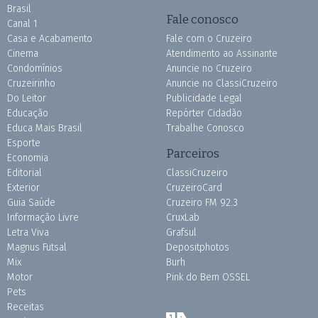
Brasil
Fale conosco
Canal 1
Casa e Acabamento
Fale com o Cruzeiro
Cinema
Atendimento ao Assinante
Condomínios
Anuncie no Cruzeiro
Cruzeirinho
Anuncie no ClassiCruzeiro
Do Leitor
Publicidade Legal
Educação
Repórter Cidadão
Educa Mais Brasil
Trabalhe Conosco
Esporte
Parceiros
Economia
Editorial
ClassiCruzeiro
Exterior
CruzeiroCard
Guia Saúde
Cruzeiro FM 92.3
Informação Livre
CruxLab
Letra Viva
Grafsul
Magnus Futsal
Depositphotos
Mix
Burh
Motor
Pink do Bem OSSEL
Pets
Receitas