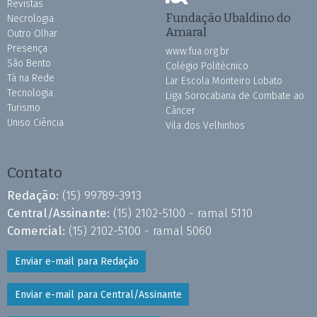
Revistas
Fundação Ubaldino do
Necrologia
Amaral
Outro Olhar
Presença
www.fua.org.br
São Bento
Colégio Politécnico
Tá na Rede
Lar Escola Monteiro Lobato
Tecnologia
Liga Sorocabana de Combate ao
Turismo
Câncer
Uniso Ciência
Vila dos Velhinhos
Contato
Redação:
(15) 99789-3913
Central/Assinante:
(15) 2102-5100 - ramal 5110
Comercial:
(15) 2102-5100 - ramal 5060
Enviar e-mail para Redação
Enviar e-mail para Central/Assinante