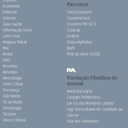
Esporte
Parceiros
Economia
Editorial
ClassiCruzeiro
Exterior
CruzeiroCard
Guia Saúde
Cruzeiro FM 92.3
Informação Livre
CruxLab
Letra Viva
Grafsul
Magnus Futsal
Depositphotos
Mix
Burh
Motor
Pink do Bem OSSEL
Pets
Receitas
Revistas
Fundação Ubaldino do
Necrologia
Amaral
Outro Olhar
Presença
www.fua.org.br
São Bento
Colégio Politécnico
Tá na Rede
Lar Escola Monteiro Lobato
Tecnologia
Liga Sorocabana de Combate ao
Turismo
Câncer
Uniso Ciência
Vila dos Velhinhos