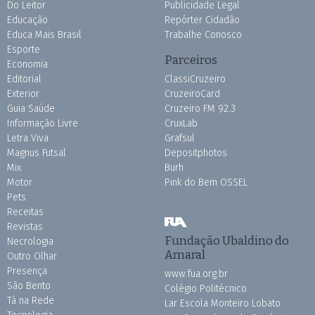
Do Leitor
Publicidade Legal
Educação
Repórter Cidadão
Educa Mais Brasil
Trabalhe Conosco
Esporte
Parceiros
Economia
Editorial
ClassiCruzeiro
Exterior
CruzeiroCard
Guia Saúde
Cruzeiro FM 92.3
Informação Livre
CruxLab
Letra Viva
Grafsul
Magnus Futsal
Depositphotos
Mix
Burh
Motor
Pink do Bem OSSEL
Pets
Receitas
Revistas
Fundação Ubaldino do
Necrologia
Amaral
Outro Olhar
Presença
www.fua.org.br
São Bento
Colégio Politécnico
Tá na Rede
Lar Escola Monteiro Lobato