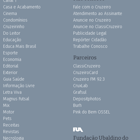
Canal 1
Casa e Acabamento
Fale com o Cruzeiro
Cinema
Atendimento ao Assinante
Condomínios
Anuncie no Cruzeiro
Cruzeirinho
Anuncie no ClassiCruzeiro
Do Leitor
Publicidade Legal
Educação
Repórter Cidadão
Educa Mais Brasil
Trabalhe Conosco
Esporte
Parceiros
Economia
Editorial
ClassiCruzeiro
Exterior
CruzeiroCard
Guia Saúde
Cruzeiro FM 92.3
Informação Livre
CruxLab
Letra Viva
Grafsul
Magnus Futsal
Depositphotos
Mix
Burh
Motor
Pink do Bem OSSEL
Pets
Receitas
Revistas
Fundação Ubaldino do
Necrologia