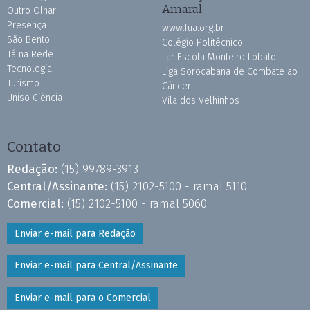
Amaral
Outro Olhar
Presença
www.fua.org.br
São Bento
Colégio Politécnico
Tá na Rede
Lar Escola Monteiro Lobato
Tecnologia
Liga Sorocabana de Combate ao
Turismo
Câncer
Uniso Ciência
Vila dos Velhinhos
Contato
Redação:
(15) 99789-3913
Central/Assinante:
(15) 2102-5100 - ramal 5110
Comercial:
(15) 2102-5100 - ramal 5060
Enviar e-mail para Redação
Enviar e-mail para Central/Assinante
Enviar e-mail para o Comercial